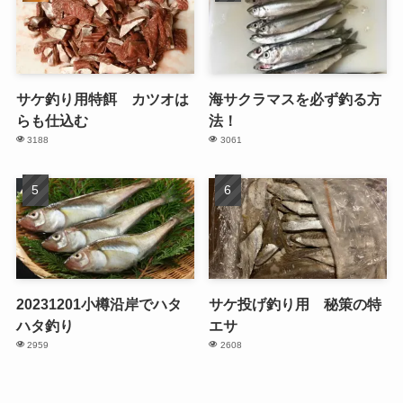
サケ釣り用特餌 カツオは
海サクラマスを必ず釣る方
らも仕込む
法！
3188
3061
20231201小樽沿岸でハタ
サケ投げ釣り用 秘策の特
ハタ釣り
エサ
2959
2608