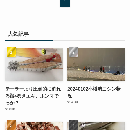
1
人気記事
テーラーより圧倒的に釣れ
20240102小樽港ニシン状
る⁈餌巻きエギ、ホンマで
況
っか？
4843
4935