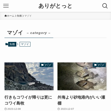
ありがとっと
ホーム
魚種
マゾイ
マゾイ
– category –
魚種
マゾイ
マゾイ
マゾイ
行きもコワイが帰りは更に
外海より砂地港内がいい瀬
コワイ島牧
棚
2023-12-08
2023-12-07