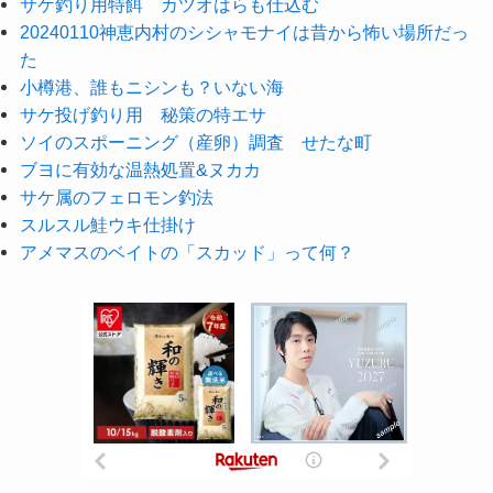
サケ釣り用特餌 カツオはらも仕込む
20240110神恵内村のシシャモナイは昔から怖い場所だっ
た
小樽港、誰もニシンも？いない海
サケ投げ釣り用 秘策の特エサ
ソイのスポーニング（産卵）調査 せたな町
ブヨに有効な温熱処置&ヌカカ
サケ属のフェロモン釣法
スルスル鮭ウキ仕掛け
アメマスのベイトの「スカッド」って何？