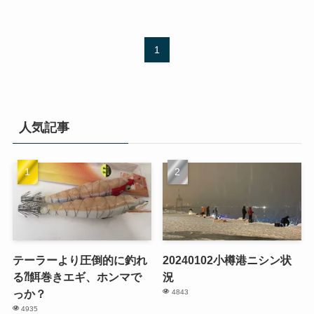
1
人気記事
テーラーより圧倒的に釣れ
20240102小樽港ニシン状
る⁈餌巻きエギ、ホンマで
況
っか？
4843
4935