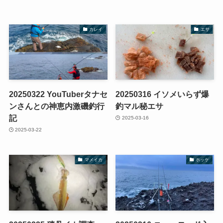
カレイ
エサ
20250322 YouTuberタナセ
20250316 イソメいらず爆
ンさんとの神恵内激磯釣行
釣マル秘エサ
記
2025-03-16
2025-03-22
マメイカ
ホッケ