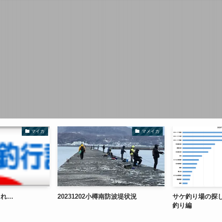
マイカ
マメイカ
これ…
20231202小樽南防波堤状況
サケ釣り場の探
釣り編