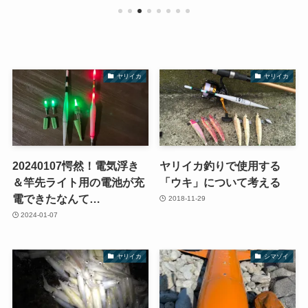
ヤリイカ
ヤリイカ
20240107愕然！電気浮き
ヤリイカ釣りで使用する
＆竿先ライト用の電池が充
「ウキ」について考える
電できたなんて…
2018-11-29
2024-01-07
ヤリイカ
シマゾイ