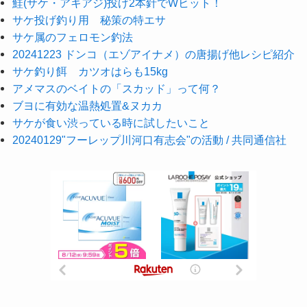
鮭(サケ・アキアジ)投げ2本針でWヒット！
サケ投げ釣り用 秘策の特エサ
サケ属のフェロモン釣法
20241223 ドンコ（エゾアイナメ）の唐揚げ他レシピ紹介
サケ釣り餌 カツオはらも15kg
アメマスのベイトの「スカッド」って何？
ブヨに有効な温熱処置&ヌカカ
サケが食い渋っている時に試したいこと
20240129"フーレップ川河口有志会"の活動 / 共同通信社