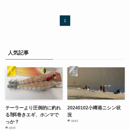
1
人気記事
テーラーより圧倒的に釣れ
20240102小樽港ニシン状
る⁈餌巻きエギ、ホンマで
況
っか？
4843
4935