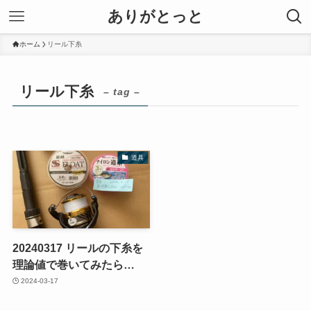
ありがとっと
ホーム
リール下糸
リール下糸
– tag –
道具
20240317 リールの下糸を
理論値で巻いてみたら…
2024-03-17