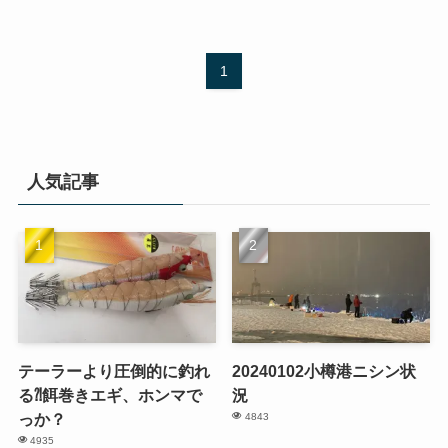
1
人気記事
テーラーより圧倒的に釣れ
20240102小樽港ニシン状
る⁈餌巻きエギ、ホンマで
況
っか？
4843
4935