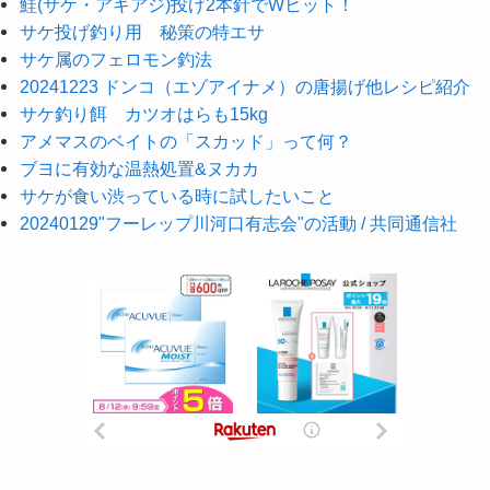
鮭(サケ・アキアジ)投げ2本針でWヒット！
サケ投げ釣り用 秘策の特エサ
サケ属のフェロモン釣法
20241223 ドンコ（エゾアイナメ）の唐揚げ他レシピ紹介
サケ釣り餌 カツオはらも15kg
アメマスのベイトの「スカッド」って何？
ブヨに有効な温熱処置&ヌカカ
サケが食い渋っている時に試したいこと
20240129"フーレップ川河口有志会"の活動 / 共同通信社