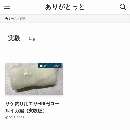
ありがとっと
ホーム
実験
実験
– tag –
カラフトマス
サケ釣り用エサｰ99円ロー
ルイカ編（実験版）
2019-08-28