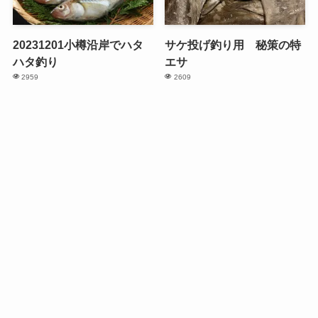
20231201小樽沿岸でハタ
サケ投げ釣り用 秘策の特
ハタ釣り
エサ
2959
2609