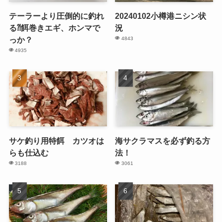
テーラーより圧倒的に釣れ
20240102小樽港ニシン状
る⁈餌巻きエギ、ホンマで
況
っか？
4843
4935
サケ釣り用特餌 カツオは
海サクラマスを必ず釣る方
らも仕込む
法！
3188
3061