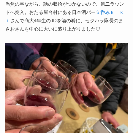
当然の事ながら、話の収拾がつかないので、第二ラウン
ドへ突入。おたる屋台村にある日本酒バー
立呑みｋｉｋ
ｉ
さんで商大4年生のJDを酒の肴に、セクハラ隊長のま
さおさんを中心に大いに盛り上がりました♡