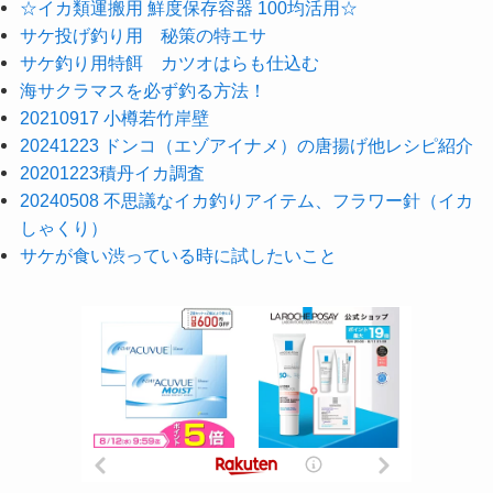
☆イカ類運搬用 鮮度保存容器 100均活用☆
サケ投げ釣り用 秘策の特エサ
サケ釣り用特餌 カツオはらも仕込む
海サクラマスを必ず釣る方法！
20210917 小樽若竹岸壁
20241223 ドンコ（エゾアイナメ）の唐揚げ他レシピ紹介
20201223積丹イカ調査
20240508 不思議なイカ釣りアイテム、フラワー針（イカ
しゃくり）
サケが食い渋っている時に試したいこと