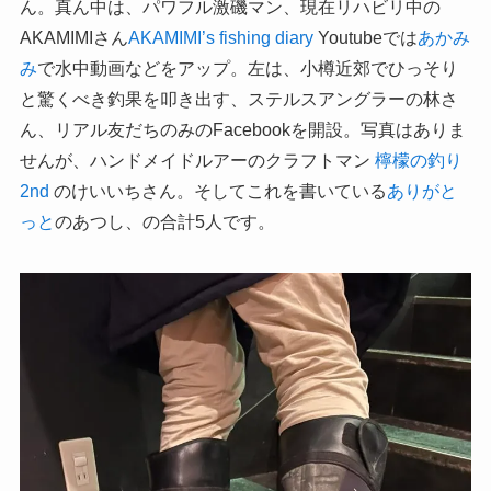
ん。真ん中は、パワフル激磯マン、現在リハビリ中の
AKAMIMIさん
AKAMIMI’s fishing diary
Youtubeでは
あかみ
み
で水中動画などをアップ。左は、小樽近郊でひっそり
と驚くべき釣果を叩き出す、ステルスアングラーの林さ
ん、リアル友だちのみのFacebookを開設。写真はありま
せんが、ハンドメイドルアーのクラフトマン
檸檬の釣り
2nd
のけいいちさん。そしてこれを書いている
ありがと
っと
のあつし、の合計5人です。