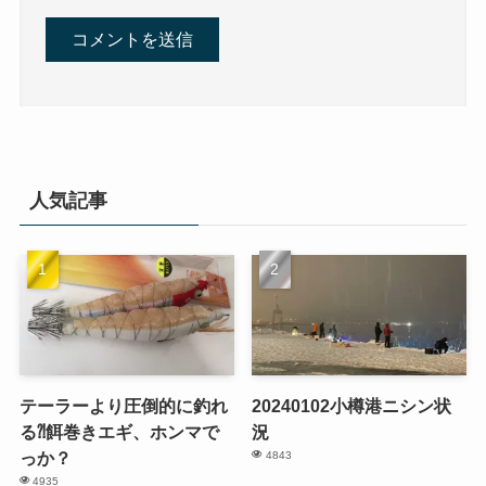
人気記事
テーラーより圧倒的に釣れ
20240102小樽港ニシン状
る⁈餌巻きエギ、ホンマで
況
っか？
4843
4935