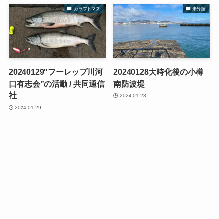
カラフトマス
未分類
20240129″フーレップ川河
20240128大時化後の小樽
口有志会”の活動 / 共同通信
南防波堤
社
2024-01-28
2024-01-29