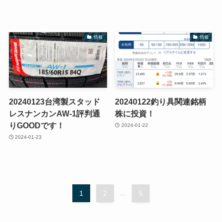
情報
情報
20240123台湾製スタッド
20240122釣り具関連銘柄
レスナンカンAW-1評判通
株に投資！
りGOODです！
2024-01-22
2024-01-23
1
2
...
5