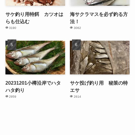
サケ釣り用特餌 カツオは
海サクラマスを必ず釣る方
らも仕込む
法！
3190
3062
20231201小樽沿岸でハタ
サケ投げ釣り用 秘策の特
ハタ釣り
エサ
2959
2614