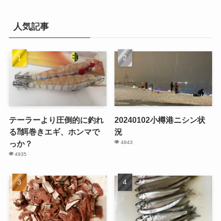
人気記事
テーラーより圧倒的に釣れ
20240102小樽港ニシン状
る⁈餌巻きエギ、ホンマで
況
っか？
4843
4935