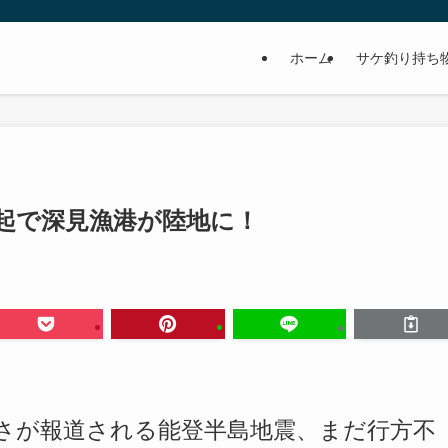
ホーム
サケ釣り持ち
の隆起で深見漁港が陸地に！
さが報道される能登半島地震、まだ行方不