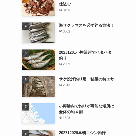
仕込む
3190
海サクラマスを必ず釣る方法！
3062
20231201小樽沿岸でハタハタ
釣り
2959
サケ投げ釣り用 秘策の特エサ
2613
小樽港内で釣りが可能な場所は
全体の約４割
1623
202312020早朝ニシン釣行