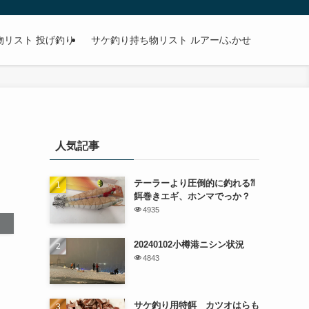
物リスト 投げ釣り
サケ釣り持ち物リスト ルアー/ふかせ
人気記事
テーラーより圧倒的に釣れる⁈
餌巻きエギ、ホンマでっか？
4935
20240102小樽港ニシン状況
4843
サケ釣り用特餌 カツオはらも