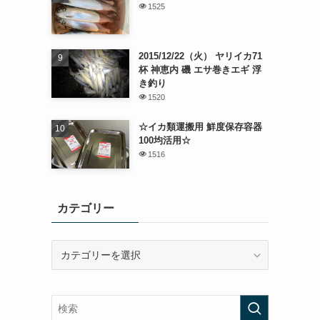
1525
2015/12/22（火） ヤリイカ71
杯 神恵内 磯 エサ巻きエギ 浮
き釣り
1520
☆イカ類運搬用 鮮度保存容器
100均活用☆
1516
カテゴリー
カ
テ
ゴ
リ
ー