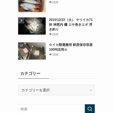
1525
2015/12/22（火） ヤリイカ71
杯 神恵内 磯 エサ巻きエギ 浮
き釣り
1520
☆イカ類運搬用 鮮度保存容器
100均活用☆
1516
カテゴリー
カ
テ
ゴ
リ
ー