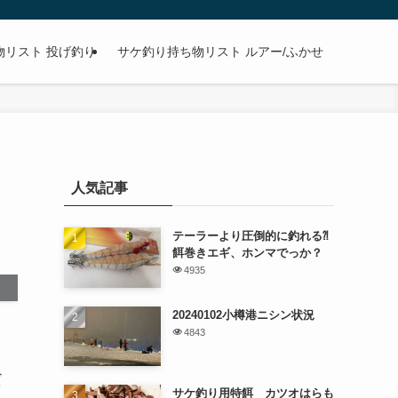
物リスト 投げ釣り
サケ釣り持ち物リスト ルアー/ふかせ
人気記事
テーラーより圧倒的に釣れる⁈
餌巻きエギ、ホンマでっか？
4935
20240102小樽港ニシン状況
4843
だ
サケ釣り用特餌 カツオはらも