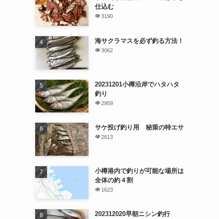
仕込む
3190
海サクラマスを必ず釣る方法！
3062
20231201小樽沿岸でハタハタ
釣り
2959
サケ投げ釣り用 秘策の特エサ
2613
小樽港内で釣りが可能な場所は
全体の約４割
1623
202312020早朝ニシン釣行