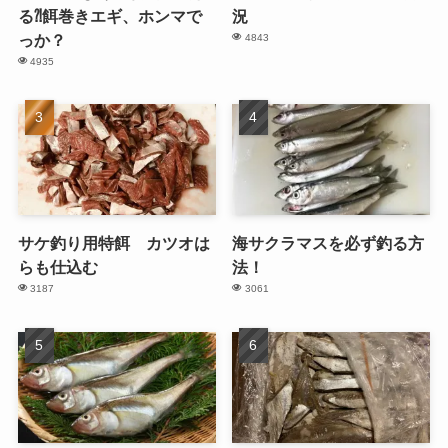
る⁈餌巻きエギ、ホンマで
況
っか？
4843
4935
サケ釣り用特餌 カツオは
海サクラマスを必ず釣る方
らも仕込む
法！
3187
3061