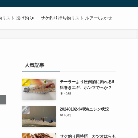
物リスト 投げ釣り
サケ釣り持ち物リスト ルアー/ふかせ
人気記事
テーラーより圧倒的に釣れる⁈
餌巻きエギ、ホンマでっか？
4935
20240102小樽港ニシン状況
4843
サケ釣り用特餌 カツオはらも