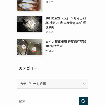
1525
2015/12/22（火） ヤリイカ71
杯 神恵内 磯 エサ巻きエギ 浮
き釣り
1520
☆イカ類運搬用 鮮度保存容器
100均活用☆
1514
カテゴリー
カ
テ
ゴ
リ
ー