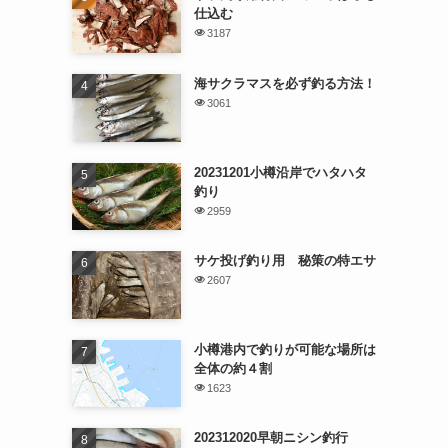
仕込む
3187
海サクラマスを必ず釣る方法！
3061
20231201小樽沿岸でハタハタ
釣り
2959
サケ投げ釣り用 秘策の特エサ
2607
小樽港内で釣りが可能な場所は
全体の約４割
1623
202312020早朝ニシン釣行