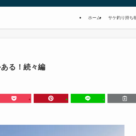
ホーム
サケ釣り持ち
どかある！続々編