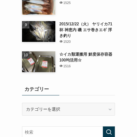
1525
2015/12/22（火） ヤリイカ71
杯 神恵内 磯 エサ巻きエギ 浮
き釣り
1520
☆イカ類運搬用 鮮度保存容器
100均活用☆
1516
カテゴリー
カ
テ
ゴ
リ
ー