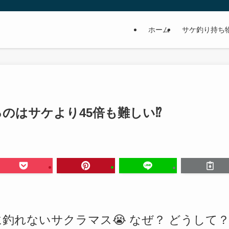
ホーム
サケ釣り持ち
釣るのはサケより45倍も難しい⁉️
に釣れないサクラマス😭 なぜ？ どうして