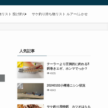
物リスト 投げ釣り
サケ釣り持ち物リスト ルアー/ふかせ
人気記事
テーラーより圧倒的に釣れる⁈
餌巻きエギ、ホンマでっか？
4935
20240102小樽港ニシン状況
4843
？
サケ釣り用特餌 カツオはらも