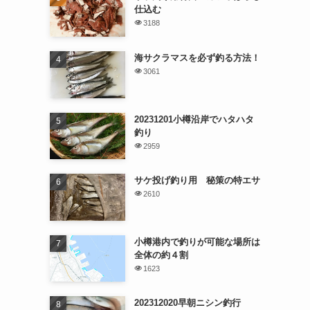
仕込む
3188
海サクラマスを必ず釣る方法！
3061
20231201小樽沿岸でハタハタ
釣り
2959
サケ投げ釣り用 秘策の特エサ
2610
小樽港内で釣りが可能な場所は
全体の約４割
1623
202312020早朝ニシン釣行