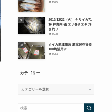
1525
2015/12/22（火） ヤリイカ71
杯 神恵内 磯 エサ巻きエギ 浮
き釣り
1520
☆イカ類運搬用 鮮度保存容器
100均活用☆
1514
カテゴリー
カ
テ
ゴ
リ
ー