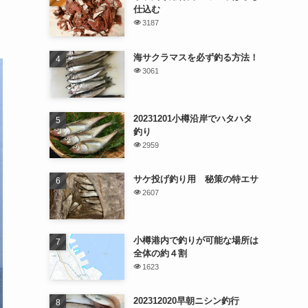
仕込む
3187
海サクラマスを必ず釣る方法！
3061
20231201小樽沿岸でハタハタ
釣り
2959
サケ投げ釣り用 秘策の特エサ
2607
小樽港内で釣りが可能な場所は
全体の約４割
1623
202312020早朝ニシン釣行