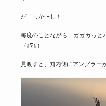
が、しか〜し！
毎度のことながら、ガガガっと
（≧∇≦）
見渡すと、知内側にアングラー