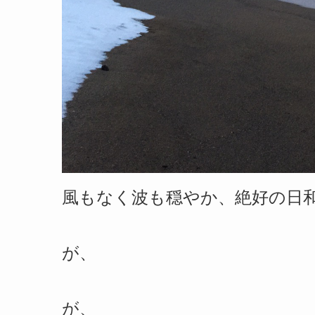
風もなく波も穏やか、絶好の日
が、
が、