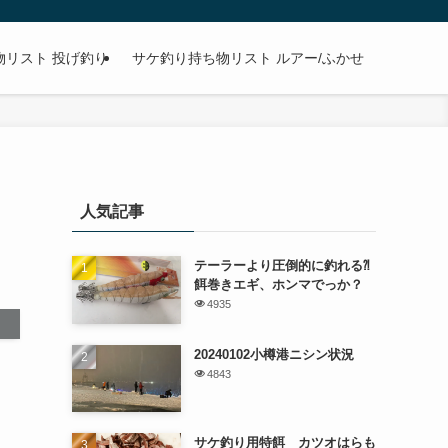
物リスト 投げ釣り
サケ釣り持ち物リスト ルアー/ふかせ
人気記事
テーラーより圧倒的に釣れる⁈
餌巻きエギ、ホンマでっか？
4935
20240102小樽港ニシン状況
4843
も
サケ釣り用特餌 カツオはらも