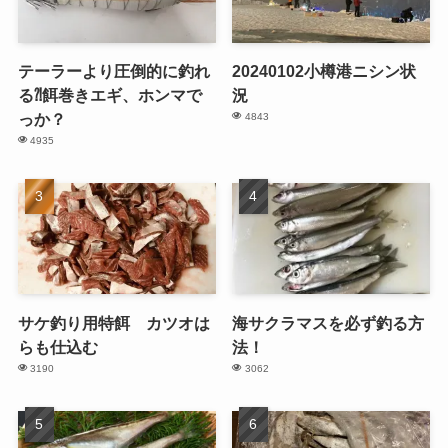
テーラーより圧倒的に釣れ
20240102小樽港ニシン状
る⁈餌巻きエギ、ホンマで
況
っか？
4843
4935
サケ釣り用特餌 カツオは
海サクラマスを必ず釣る方
らも仕込む
法！
3190
3062