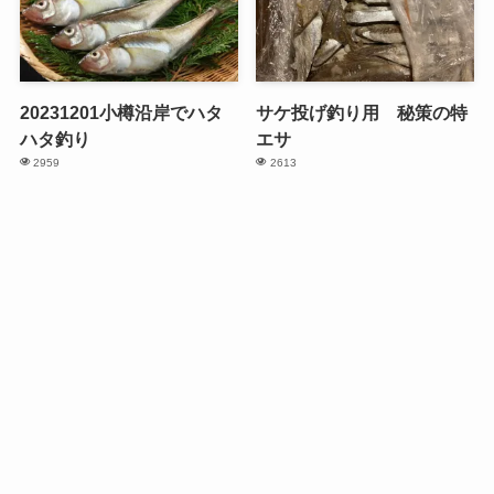
20231201小樽沿岸でハタ
サケ投げ釣り用 秘策の特
ハタ釣り
エサ
2959
2613