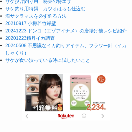
サケ投げ釣り用 秘策の特エサ
サケ釣り用特餌 カツオはらも仕込む
海サクラマスを必ず釣る方法！
20210917 小樽若竹岸壁
20241223 ドンコ（エゾアイナメ）の唐揚げ他レシピ紹介
20201223積丹イカ調査
20240508 不思議なイカ釣りアイテム、フラワー針（イカ
しゃくり）
サケが食い渋っている時に試したいこと