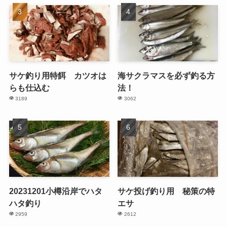
サケ釣り用特餌 カツオは
海サクラマスを必ず釣る方
らも仕込む
法！
3189
3062
20231201小樽沿岸でハタ
サケ投げ釣り用 秘策の特
ハタ釣り
エサ
2959
2612