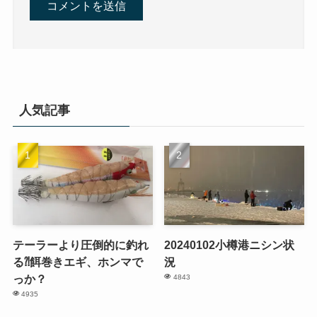
人気記事
テーラーより圧倒的に釣れ
20240102小樽港ニシン状
る⁈餌巻きエギ、ホンマで
況
っか？
4843
4935